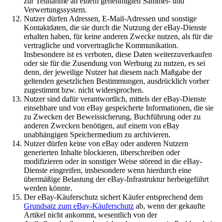
zur Teilnahme an einem genehmigten Sammel- und
Verwertungssystem.
Nutzer dürfen Adressen, E-Mail-Adressen und sonstige
Kontaktdaten, die sie durch die Nutzung der eBay-Dienste
erhalten haben, für keine anderen Zwecke nutzen, als für die
vertragliche und vorvertragliche Kommunikation.
Insbesondere ist es verboten, diese Daten weiterzuverkaufen
oder sie für die Zusendung von Werbung zu nutzen, es sei
denn, der jeweilige Nutzer hat diesem nach Maßgabe der
geltenden gesetzlichen Bestimmungen, ausdrücklich vorher
zugestimmt bzw. nicht widersprochen.
Nutzer sind dafür verantwortlich, mittels der eBay-Dienste
einsehbare und von eBay gespeicherte Informationen, die sie
zu Zwecken der Beweissicherung, Buchführung oder zu
anderen Zwecken benötigen, auf einem von eBay
unabhängigen Speichermedium zu archivieren.
Nutzer dürfen keine von eBay oder anderen Nutzern
generierten Inhalte blockieren, überschreiben oder
modifizieren oder in sonstiger Weise störend in die eBay-
Dienste eingreifen, insbesondere wenn hierdurch eine
übermäßige Belastung der eBay-Infrastruktur herbeigeführt
werden könnte.
Der eBay-Käuferschutz sichert Käufer entsprechend dem
Grundsatz zum eBay-Käuferschutz
ab, wenn der gekaufte
Artikel nicht ankommt, wesentlich von der