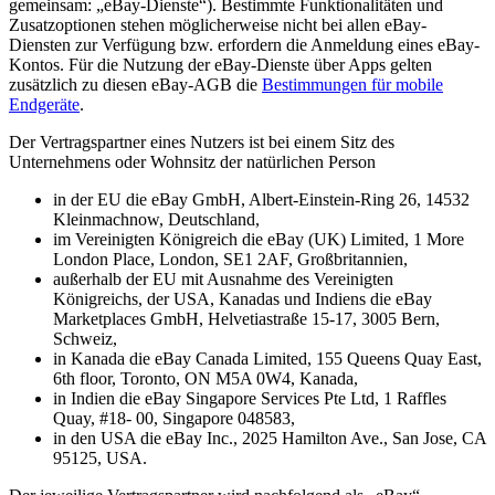
gemeinsam: „eBay-Dienste“). Bestimmte Funktionalitäten und
Zusatzoptionen stehen möglicherweise nicht bei allen eBay-
Diensten zur Verfügung bzw. erfordern die Anmeldung eines eBay-
Kontos. Für die Nutzung der eBay-Dienste über Apps gelten
zusätzlich zu diesen eBay-AGB die
Bestimmungen für mobile
Endgeräte
.
Der Vertragspartner eines Nutzers ist bei einem Sitz des
Unternehmens oder Wohnsitz der natürlichen Person
in der EU die eBay GmbH, Albert-Einstein-Ring 26, 14532
Kleinmachnow, Deutschland,
im Vereinigten Königreich die eBay (UK) Limited, 1 More
London Place, London, SE1 2AF, Großbritannien,
außerhalb der EU mit Ausnahme des Vereinigten
Königreichs, der USA, Kanadas und Indiens die eBay
Marketplaces GmbH, Helvetiastraße 15-17, 3005 Bern,
Schweiz,
in Kanada die eBay Canada Limited, 155 Queens Quay East,
6th floor, Toronto, ON M5A 0W4, Kanada,
in Indien die eBay Singapore Services Pte Ltd, 1 Raffles
Quay, #18- 00, Singapore 048583,
in den USA die eBay Inc., 2025 Hamilton Ave., San Jose, CA
95125, USA.