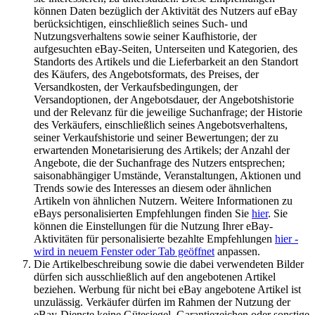
können Daten bezüglich der Aktivität des Nutzers auf eBay
berücksichtigen, einschließlich seines Such- und
Nutzungsverhaltens sowie seiner Kaufhistorie, der
aufgesuchten eBay-Seiten, Unterseiten und Kategorien, des
Standorts des Artikels und die Lieferbarkeit an den Standort
des Käufers, des Angebotsformats, des Preises, der
Versandkosten, der Verkaufsbedingungen, der
Versandoptionen, der Angebotsdauer, der Angebotshistorie
und der Relevanz für die jeweilige Suchanfrage; der Historie
des Verkäufers, einschließlich seines Angebotsverhaltens,
seiner Verkaufshistorie und seiner Bewertungen; der zu
erwartenden Monetarisierung des Artikels; der Anzahl der
Angebote, die der Suchanfrage des Nutzers entsprechen;
saisonabhängiger Umstände, Veranstaltungen, Aktionen und
Trends sowie des Interesses an diesem oder ähnlichen
Artikeln von ähnlichen Nutzern. Weitere Informationen zu
eBays personalisierten Empfehlungen finden Sie
hier
. Sie
können die Einstellungen für die Nutzung Ihrer eBay-
Aktivitäten für personalisierte bezahlte Empfehlungen
hier
-
wird in neuem Fenster oder Tab geöffnet
anpassen.
Die Artikelbeschreibung sowie die dabei verwendeten Bilder
dürfen sich ausschließlich auf den angebotenen Artikel
beziehen. Werbung für nicht bei eBay angebotene Artikel ist
unzulässig. Verkäufer dürfen im Rahmen der Nutzung der
eBay-Dienste keine Gütesiegel, Garantiezeichen oder sonstige