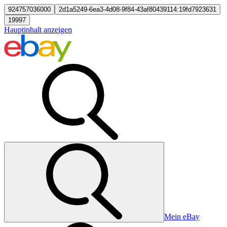
924757036000
2d1a5249-6ea3-4d08-9f84-43af80439114:19fd7923631
19997
Hauptinhalt anzeigen
Mein eBay