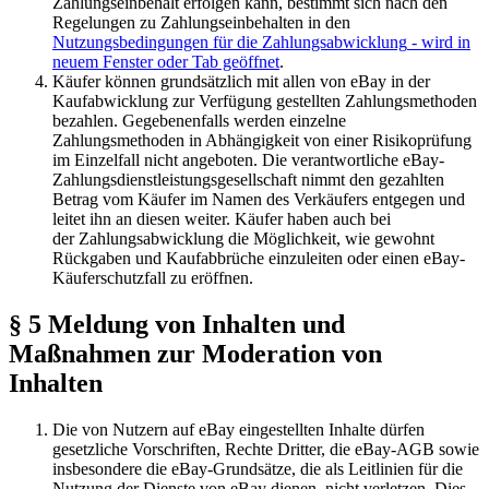
Zahlungseinbehalt erfolgen kann, bestimmt sich nach den
Regelungen zu Zahlungseinbehalten in den
Nutzungsbedingungen für die Zahlungsabwicklung
- wird in
neuem Fenster oder Tab geöffnet
.
Käufer können grundsätzlich mit allen von eBay in der
Kaufabwicklung zur Verfügung gestellten Zahlungsmethoden
bezahlen. Gegebenenfalls werden einzelne
Zahlungsmethoden in Abhängigkeit von einer Risikoprüfung
im Einzelfall nicht angeboten. Die verantwortliche eBay-
Zahlungsdienstleistungsgesellschaft nimmt den gezahlten
Betrag vom Käufer im Namen des Verkäufers entgegen und
leitet ihn an diesen weiter. Käufer haben auch bei
der Zahlungsabwicklung die Möglichkeit, wie gewohnt
Rückgaben und Kaufabbrüche einzuleiten oder einen eBay-
Käuferschutzfall zu eröffnen.
§ 5 Meldung von Inhalten und
Maßnahmen zur Moderation von
Inhalten
Die von Nutzern auf eBay eingestellten Inhalte dürfen
gesetzliche Vorschriften, Rechte Dritter, die eBay-AGB sowie
insbesondere die eBay-Grundsätze, die als Leitlinien für die
Nutzung der Dienste von eBay dienen, nicht verletzen. Dies