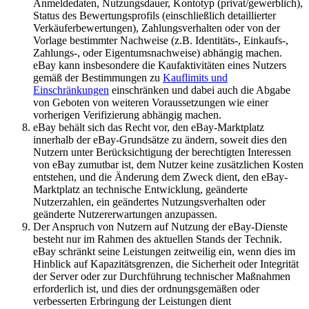
Anmeldedaten, Nutzungsdauer, Kontotyp (privat/gewerblich),
Status des Bewertungsprofils (einschließlich detaillierter
Verkäuferbewertungen), Zahlungsverhalten oder von der
Vorlage bestimmter Nachweise (z.B. Identitäts-, Einkaufs-,
Zahlungs-, oder Eigentumsnachweise) abhängig machen.
eBay kann insbesondere die Kaufaktivitäten eines Nutzers
gemäß der Bestimmungen zu
Kauflimits und
Einschränkungen
einschränken und dabei auch die Abgabe
von Geboten von weiteren Voraussetzungen wie einer
vorherigen Verifizierung abhängig machen.
eBay behält sich das Recht vor, den eBay-Marktplatz
innerhalb der eBay-Grundsätze zu ändern, soweit dies den
Nutzern unter Berücksichtigung der berechtigten Interessen
von eBay zumutbar ist, dem Nutzer keine zusätzlichen Kosten
entstehen, und die Änderung dem Zweck dient, den eBay-
Marktplatz an technische Entwicklung, geänderte
Nutzerzahlen, ein geändertes Nutzungsverhalten oder
geänderte Nutzererwartungen anzupassen.
Der Anspruch von Nutzern auf Nutzung der eBay-Dienste
besteht nur im Rahmen des aktuellen Stands der Technik.
eBay schränkt seine Leistungen zeitweilig ein, wenn dies im
Hinblick auf Kapazitätsgrenzen, die Sicherheit oder Integrität
der Server oder zur Durchführung technischer Maßnahmen
erforderlich ist, und dies der ordnungsgemäßen oder
verbesserten Erbringung der Leistungen dient