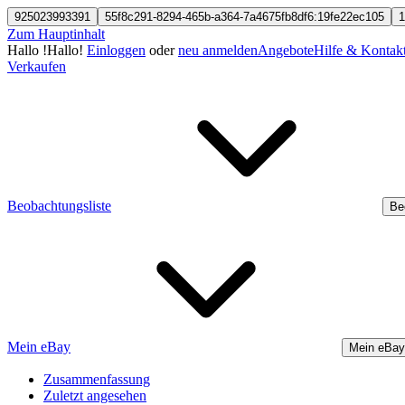
925023993391
55f8c291-8294-465b-a364-7a4675fb8df6:19fe22ec105
1
Zum Hauptinhalt
Hallo
!
Hallo!
Einloggen
oder
neu anmelden
Angebote
Hilfe & Kontak
Verkaufen
Beobachtungsliste
Be
Mein eBay
Mein eBay
Zusammenfassung
Zuletzt angesehen