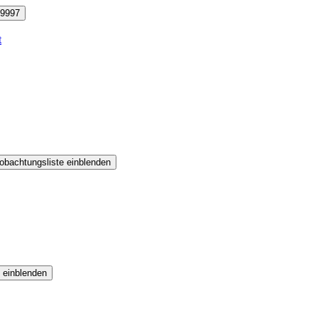
9997
t
obachtungsliste einblenden
 einblenden