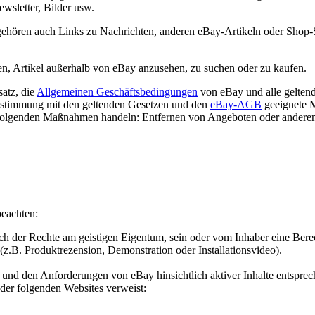
wsletter, Bilder usw.
u gehören auch Links zu Nachrichten, anderen eBay-Artikeln oder Shop
gen, Artikel außerhalb von eBay anzusehen, zu suchen oder zu kaufen.
atz, die
Allgemeinen Geschäftsbedingungen
von eBay und alle geltend
instimmung mit den geltenden Gesetzen und den
eBay-AGB
geeignete 
e folgenden Maßnahmen handeln: Entfernen von Angeboten oder andere
beachten:
ch der Rechte am geistigen Eigentum, sein oder vom Inhaber eine Berech
z.B. Produktrezension, Demonstration oder Installationsvideo).
nd den Anforderungen von eBay hinsichtlich aktiver Inhalte entsprec
r der folgenden Websites verweist: