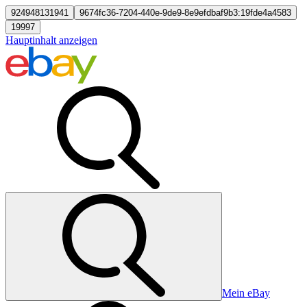
924948131941
9674fc36-7204-440e-9de9-8e9efdbaf9b3:19fde4a4583
19997
Hauptinhalt anzeigen
Mein eBay