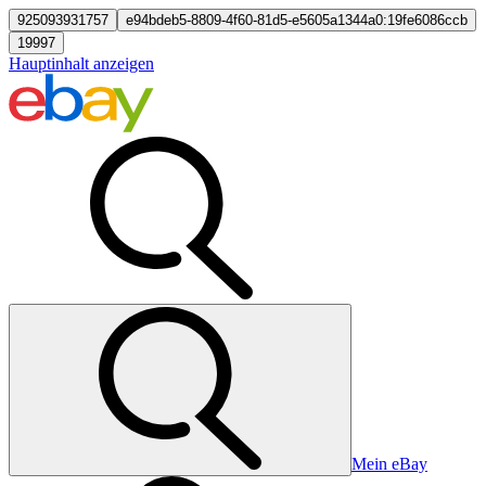
925093931757
e94bdeb5-8809-4f60-81d5-e5605a1344a0:19fe6086ccb
19997
Hauptinhalt anzeigen
Mein eBay