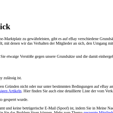
ick
Marktplatz zu gewährleisten, gibt es auf eBay verschiedene Grundsätz
t, mit denen wir das Verhalten der Mitglieder an sich, den Umgang mi
en Sie etwaige Verstöße gegen unsere Grundsätze und die damit einher
y zulässig ist.
deren Gründen nicht oder nur unter bestimmten Bedingungen auf eBay an
igen Artikeln
. Hier finden Sie auch eine detaillierte Liste der vom Ver
to gesperrt wurde.
mmt und keine betrügerische E-Mail (Spoof) ist, indem Sie in Meine Na
 wie Sie das Problem lösen können. Mehr zum Thema
gesperrte Mitglie