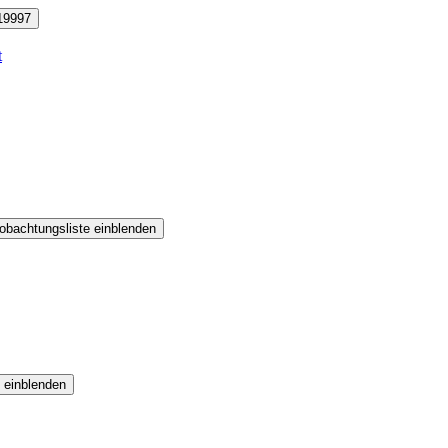
19997
t
obachtungsliste einblenden
 einblenden