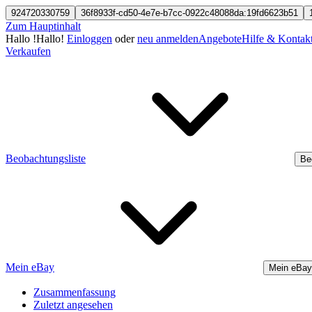
924720330759
36f8933f-cd50-4e7e-b7cc-0922c48088da:19fd6623b51
Zum Hauptinhalt
Hallo
!
Hallo!
Einloggen
oder
neu anmelden
Angebote
Hilfe & Kontak
Verkaufen
Beobachtungsliste
Be
Mein eBay
Mein eBay
Zusammenfassung
Zuletzt angesehen