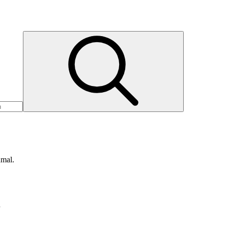
nmal.
d