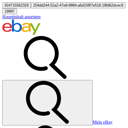
924715562329
254dd244-52a2-47e8-8884-a6d158f7e518:19fd62dcec9
19997
Hauptinhalt anzeigen
Mein eBay