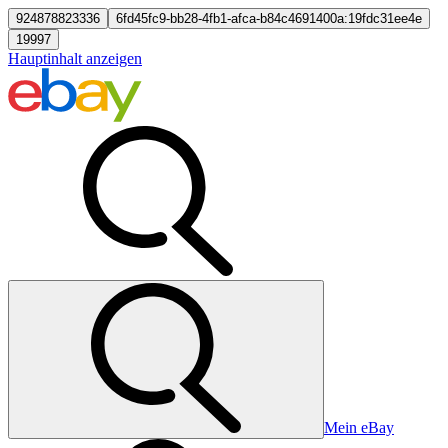
924878823336
6fd45fc9-bb28-4fb1-afca-b84c4691400a:19fdc31ee4e
19997
Hauptinhalt anzeigen
Mein eBay