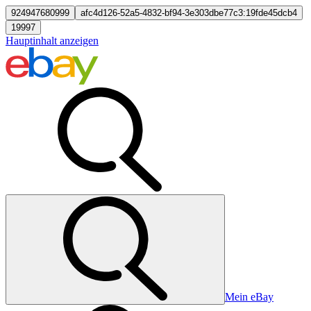
924947680999
afc4d126-52a5-4832-bf94-3e303dbe77c3:19fde45dcb4
19997
Hauptinhalt anzeigen
Mein eBay