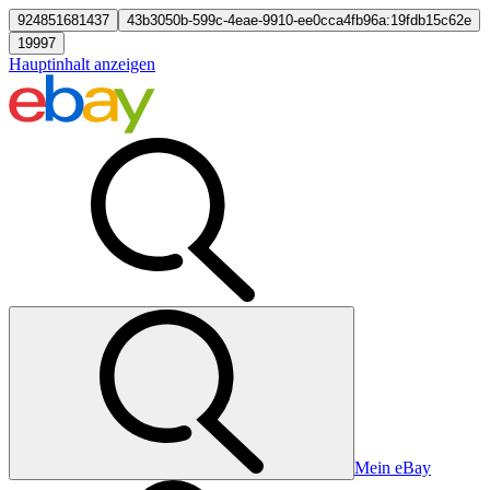
924851681437
43b3050b-599c-4eae-9910-ee0cca4fb96a:19fdb15c62e
19997
Hauptinhalt anzeigen
Mein eBay