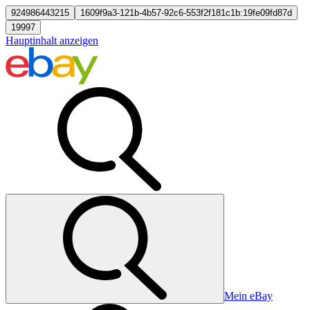
924986443215
1609f9a3-121b-4b57-92c6-553f2f181c1b:19fe09fd87d
19997
Hauptinhalt anzeigen
Mein eBay