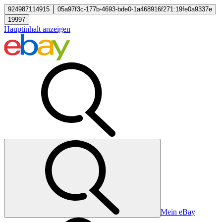
924987114915
05a97f3c-177b-4693-bde0-1a468916f271:19fe0a9337e
19997
Hauptinhalt anzeigen
Mein eBay