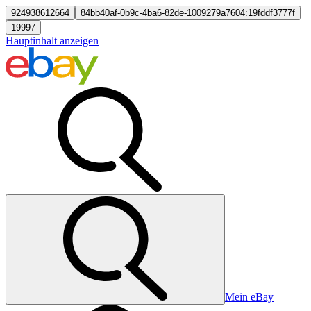
924938612664
84bb40af-0b9c-4ba6-82de-1009279a7604:19fddf3777f
19997
Hauptinhalt anzeigen
Mein eBay