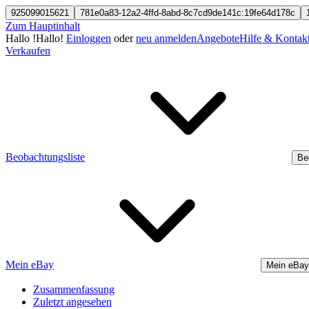
925099015621
781e0a83-12a2-4ffd-8abd-8c7cd9de141c:19fe64d178c
Zum Hauptinhalt
Hallo
!
Hallo!
Einloggen
oder
neu anmelden
Angebote
Hilfe & Kontak
Verkaufen
Beobachtungsliste
Be
Mein eBay
Mein eBay
Zusammenfassung
Zuletzt angesehen