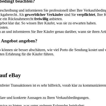
nbedingt beachten?
schreibung und informieren Sie professionell über Ihre Verkaufsbedi
ckgaberecht. Als
gewerblicher Verkäufer
sind Sie
verpflichtet
, Ihre 
e ein Rücknahmerecht
freiwillig
anbieten.
ebot klar dar. So wissen Ihre Käufer, was sie zu erwarten haben.
osten.
an und informieren Sie Ihre Käufer genau darüber, wann sie ihren Arti
m Angebot angeben?
 können sie besser abschätzen, wie viel Porto die Sendung kostet und 
ten Erfahrung für die Käufer führen.
auf eBay
reier Transaktionen ist es sehr hilfreich, vorab klar zu kommunizier
lare und konkrete Aussagen zu Ihren Verkaufsbedingungen.
ice zu bieten, was unter anderem Folgendes beinhaltet: