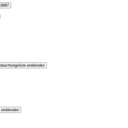
19997
t
obachtungsliste einblenden
 einblenden