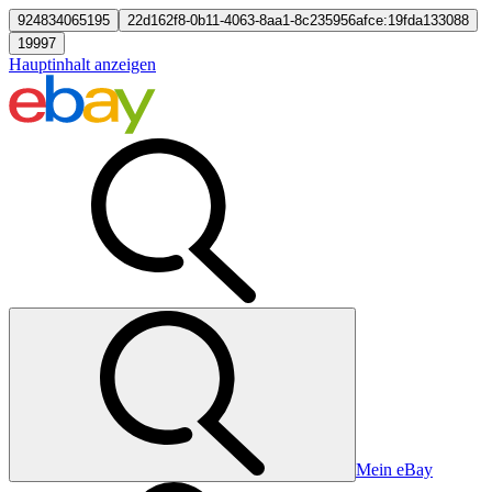
924834065195
22d162f8-0b11-4063-8aa1-8c235956afce:19fda133088
19997
Hauptinhalt anzeigen
Mein eBay