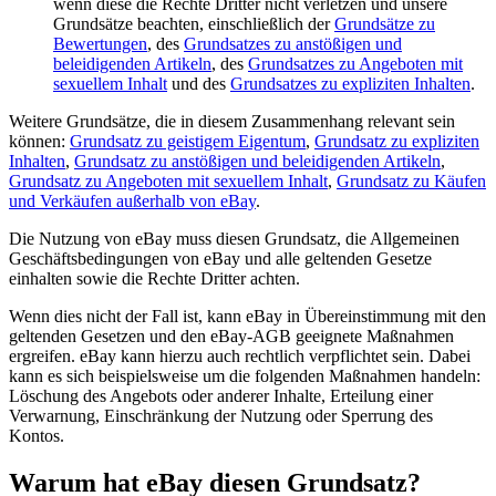
wenn diese die Rechte Dritter nicht verletzen und unsere
Grundsätze beachten, einschließlich der
Grundsätze zu
Bewertungen
, des
Grundsatzes zu anstößigen und
beleidigenden Artikeln
, des
Grundsatzes zu Angeboten mit
sexuellem Inhalt
und des
Grundsatzes zu expliziten Inhalten
.
Weitere Grundsätze, die in diesem Zusammenhang relevant sein
können:
Grundsatz zu geistigem Eigentum
,
Grundsatz zu expliziten
Inhalten
,
Grundsatz zu anstößigen und beleidigenden Artikeln
,
Grundsatz zu Angeboten mit sexuellem Inhalt
,
Grundsatz zu Käufen
und Verkäufen außerhalb von eBay
.
Die Nutzung von eBay muss diesen Grundsatz, die Allgemeinen
Geschäftsbedingungen von eBay und alle geltenden Gesetze
einhalten sowie die Rechte Dritter achten.
Wenn dies nicht der Fall ist, kann eBay in Übereinstimmung mit den
geltenden Gesetzen und den eBay-AGB geeignete Maßnahmen
ergreifen. eBay kann hierzu auch rechtlich verpflichtet sein. Dabei
kann es sich beispielsweise um die folgenden Maßnahmen handeln:
Löschung des Angebots oder anderer Inhalte, Erteilung einer
Verwarnung, Einschränkung der Nutzung oder Sperrung des
Kontos.
Warum hat eBay diesen Grundsatz?