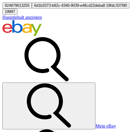
924879013255
6d1b3373-b92c-4346-9039-e48cd22deba8:19fdc337f90
19997
Hauptinhalt anzeigen
Mein eBay