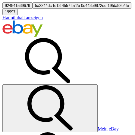
924841539679
5a2244dc-fc13-4557-b72b-0d443e9872dc:19fda82e4fe
19997
Hauptinhalt anzeigen
Mein eBay