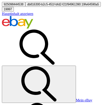
925098444538
db816300-b2c5-451f-bfd2-f21f94961390:19fe64590a5
19997
Hauptinhalt anzeigen
Mein eBay