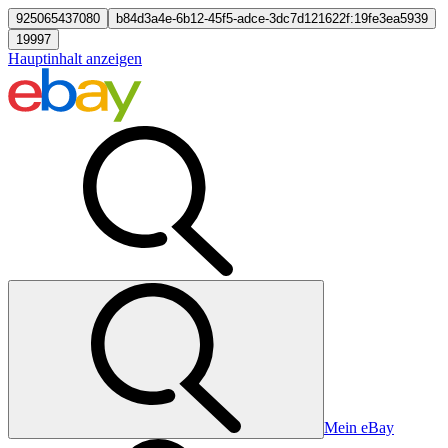
925065437080
b84d3a4e-6b12-45f5-adce-3dc7d121622f:19fe3ea5939
19997
Hauptinhalt anzeigen
Mein eBay