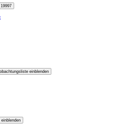
19997
t
obachtungsliste einblenden
 einblenden