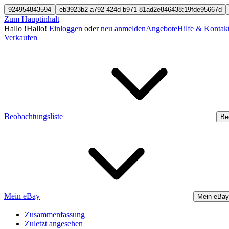
924954843594
eb3923b2-a792-424d-b971-81ad2e846438:19fde95667d
Zum Hauptinhalt
Hallo
!
Hallo!
Einloggen
oder
neu anmelden
Angebote
Hilfe & Kontak
Verkaufen
Beobachtungsliste
Be
Mein eBay
Mein eBay
Zusammenfassung
Zuletzt angesehen