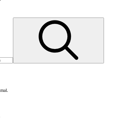
nmal.
d