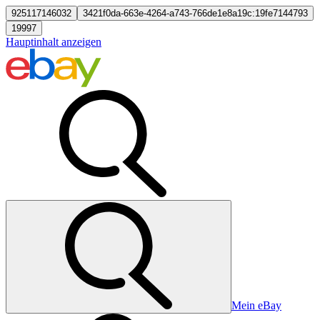
925117146032
3421f0da-663e-4264-a743-766de1e8a19c:19fe7144793
19997
Hauptinhalt anzeigen
Mein eBay