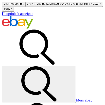
924876541885
c031fba8-b871-4988-a980-1e2d8c6b6814:19fdc1eae87
19997
Hauptinhalt anzeigen
Mein eBay