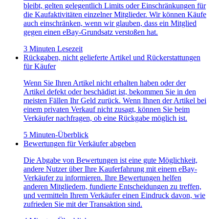
bleibt, gelten gelegentlich Limits oder Einschränkungen für
die Kaufaktivitäten einzelner Mitglieder. Wir können Käufe
auch einschränken, wenn wir glauben, dass ein Mitglied
gegen einen eBay-Grundsatz verstoßen hat.
3 Minuten Lesezeit
Rückgaben, nicht gelieferte Artikel und Rückerstattungen
für Käufer
Wenn Sie Ihren Artikel nicht erhalten haben oder der
Artikel defekt oder beschädigt ist, bekommen Sie in den
meisten Fällen Ihr Geld zurück. Wenn Ihnen der Artikel bei
einem privaten Verkauf nicht zusagt, können Sie beim
Verkäufer nachfragen, ob eine Rückgabe möglich ist.
5 Minuten-Überblick
Bewertungen für Verkäufer abgeben
Die Abgabe von Bewertungen ist eine gute Möglichkeit,
andere Nutzer über Ihre Kauferfahrung mit einem eBay-
Verkäufer zu informieren. Ihre Bewertungen helfen
anderen Mitgliedern, fundierte Entscheidungen zu treffen,
und vermitteln Ihrem Verkäufer einen Eindruck davon, wie
zufrieden Sie mit der Transaktion sind.