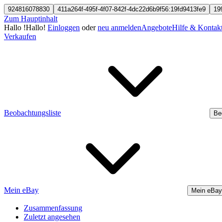
924816078830
411a264f-495f-4f07-842f-4dc22d6b9f56:19fd9413fe9
19
Zum Hauptinhalt
Hallo
!
Hallo!
Einloggen
oder
neu anmelden
Angebote
Hilfe & Kontak
Verkaufen
Beobachtungsliste
Be
Mein eBay
Mein eBay
Zusammenfassung
Zuletzt angesehen