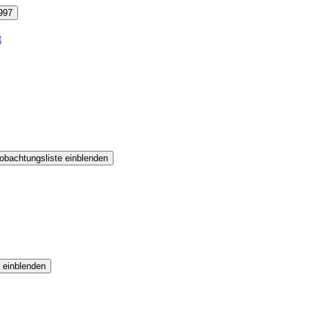
997
t
obachtungsliste einblenden
 einblenden