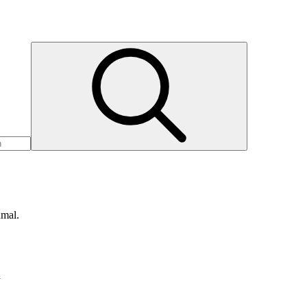
nmal.
d