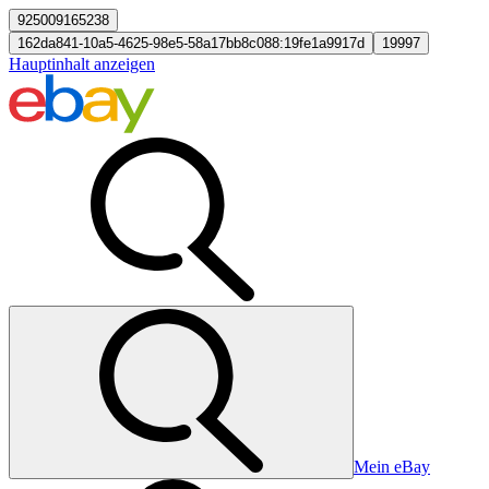
925009165238
162da841-10a5-4625-98e5-58a17bb8c088:19fe1a9917d
19997
Hauptinhalt anzeigen
Mein eBay