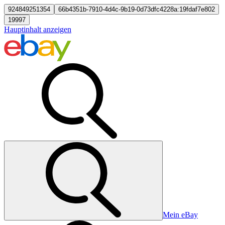
924849251354
66b4351b-7910-4d4c-9b19-0d73dfc4228a:19fdaf7e802
19997
Hauptinhalt anzeigen
Mein eBay