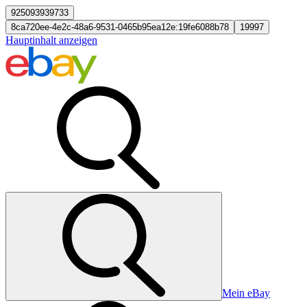
925093939733
8ca720ee-4e2c-48a6-9531-0465b95ea12e:19fe6088b78
19997
Hauptinhalt anzeigen
Mein eBay