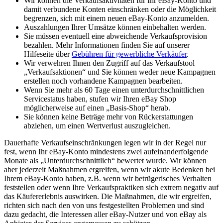
Wir können die Verkaufsaktivitäten für Ihr eBay-Konto und
damit verbundene Konten einschränken oder die Möglichkeit
begrenzen, sich mit einem neuen eBay-Konto anzumelden.
Auszahlungen Ihrer Umsätze können einbehalten werden.
Sie müssen eventuell eine abweichende Verkaufsprovision
bezahlen. Mehr Informationen finden Sie auf unserer
Hilfeseite über
Gebühren für gewerbliche Verkäufer
.
Wir verwehren Ihnen den Zugriff auf das Verkaufstool
„Verkaufsaktionen“ und Sie können weder neue Kampagnen
erstellen noch vorhandene Kampagnen bearbeiten.
Wenn Sie mehr als 60 Tage einen unterdurchschnittlichen
Servicestatus haben, stufen wir Ihren eBay Shop
möglicherweise auf einen „Basis-Shop“ herab.
Sie können keine Beträge mehr von Rückerstattungen
abziehen, um einen Wertverlust auszugleichen.
Dauerhafte Verkaufseinschränkungen legen wir in der Regel nur
fest, wenn Ihr eBay-Konto mindestens zwei aufeinanderfolgende
Monate als „Unterdurchschnittlich“ bewertet wurde. Wir können
aber jederzeit Maßnahmen ergreifen, wenn wir akute Bedenken bei
Ihrem eBay-Konto haben, z.B. wenn wir betrügerisches Verhalten
feststellen oder wenn Ihre Verkaufspraktiken sich extrem negativ auf
das Käufererlebnis auswirken. Die Maßnahmen, die wir ergreifen,
richten sich nach den von uns festgestellten Problemen und sind
dazu gedacht, die Interessen aller eBay-Nutzer und von eBay als