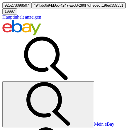
925278098507
494b60b9-bb6c-4247-ae38-280f7dffe6ec:19fed359331
19997
Hauptinhalt anzeigen
Mein eBay