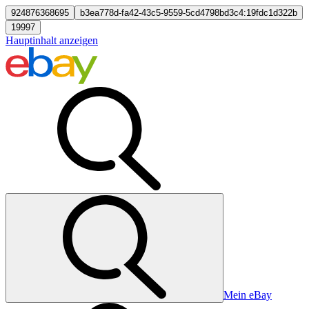
924876368695
b3ea778d-fa42-43c5-9559-5cd4798bd3c4:19fdc1d322b
19997
Hauptinhalt anzeigen
Mein eBay