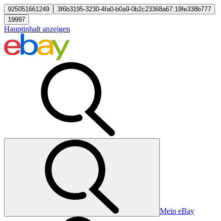
925051661249
3f6b3195-3230-4fa0-b0a9-0b2c23368a67:19fe338b777
19997
Hauptinhalt anzeigen
Mein eBay