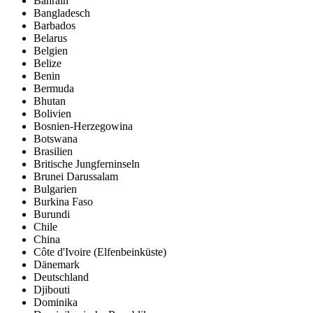
Bahrain
Bangladesch
Barbados
Belarus
Belgien
Belize
Benin
Bermuda
Bhutan
Bolivien
Bosnien-Herzegowina
Botswana
Brasilien
Britische Jungferninseln
Brunei Darussalam
Bulgarien
Burkina Faso
Burundi
Chile
China
Côte d'Ivoire (Elfenbeinküste)
Dänemark
Deutschland
Djibouti
Dominika