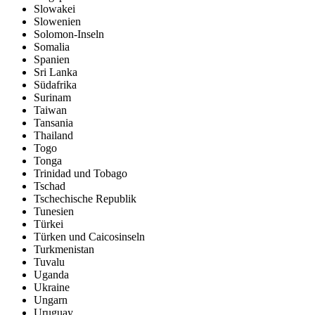
Slowakei
Slowenien
Solomon-Inseln
Somalia
Spanien
Sri Lanka
Südafrika
Surinam
Taiwan
Tansania
Thailand
Togo
Tonga
Trinidad und Tobago
Tschad
Tschechische Republik
Tunesien
Türkei
Türken und Caicosinseln
Turkmenistan
Tuvalu
Uganda
Ukraine
Ungarn
Uruguay