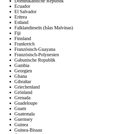
Dominikanische Republik
Ecuador
El Salvador
Eritrea
Estland
Falklandinseln (Islas Malvinas)
Fiji
Finnland
Frankreich
Französisch-Guayana
Französisch-Polynesien
Gabunische Republik
Gambia
Georgien
Ghana
Gibraltar
Griechenland
Grönland
Grenada
Guadeloupe
Guam
Guatemala
Guernsey
Guinea
Guinea-Bissau