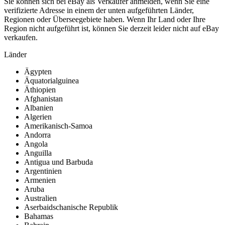
Sie können sich bei eBay als Verkäufer anmelden, wenn Sie eine
verifizierte Adresse in einem der unten aufgeführten Länder,
Regionen oder Überseegebiete haben. Wenn Ihr Land oder Ihre
Region nicht aufgeführt ist, können Sie derzeit leider nicht auf eBay
verkaufen.
Länder
Ägypten
Äquatorialguinea
Äthiopien
Afghanistan
Albanien
Algerien
Amerikanisch-Samoa
Andorra
Angola
Anguilla
Antigua und Barbuda
Argentinien
Armenien
Aruba
Australien
Aserbaidschanische Republik
Bahamas