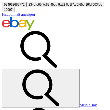
924962688772
234efc69-7c62-45ea-9a82-0c3f7af9f65e:19fdf003fbb
19997
Hauptinhalt anzeigen
Mein eBay