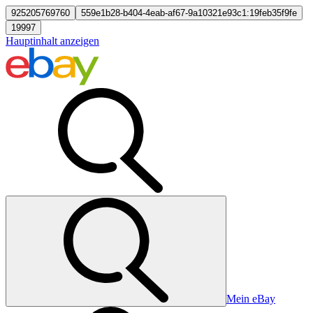
925205769760
559e1b28-b404-4eab-af67-9a10321e93c1:19feb35f9fe
19997
Hauptinhalt anzeigen
Mein eBay