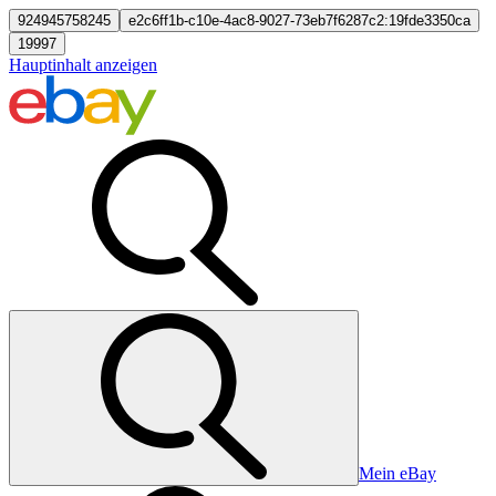
924945758245
e2c6ff1b-c10e-4ac8-9027-73eb7f6287c2:19fde3350ca
19997
Hauptinhalt anzeigen
Mein eBay