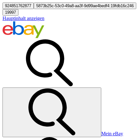
924851762877
5873b25c-53c0-49a8-aa3f-9d99ae4bedf4:19fdb16c246
19997
Hauptinhalt anzeigen
Mein eBay