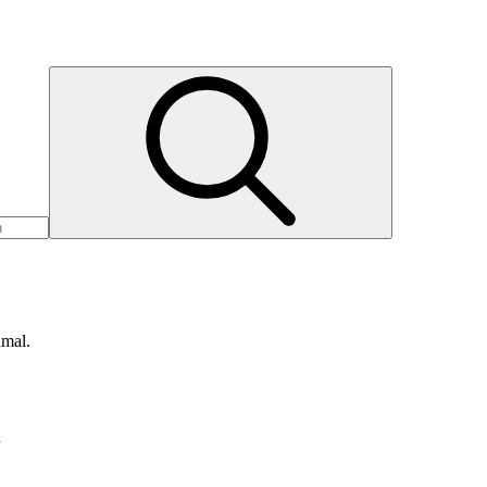
nmal.
d