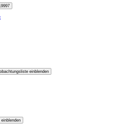
19997
t
obachtungsliste einblenden
 einblenden