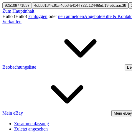
925109771837
4cbb8184-cf0a-4cb8-b414-f722c124465d:19fe6caac38
Zum Hauptinhalt
Hallo
!
Hallo!
Einloggen
oder
neu anmelden
Angebote
Hilfe & Kontak
Verkaufen
Beobachtungsliste
Be
Mein eBay
Mein eBay
Zusammenfassung
Zuletzt angesehen