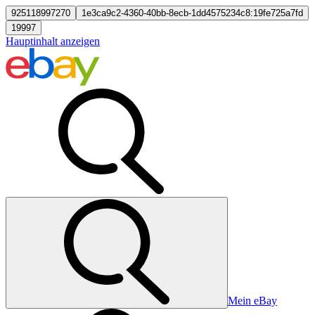
925118997270
1e3ca9c2-4360-40bb-8ecb-1dd4575234c8:19fe725a7fd
19997
Hauptinhalt anzeigen
Mein eBay