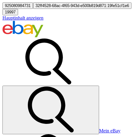
925080984731
32ff4528-68ac-4f65-943d-e500b819d871:19fe51cf1e6
19997
Hauptinhalt anzeigen
Mein eBay