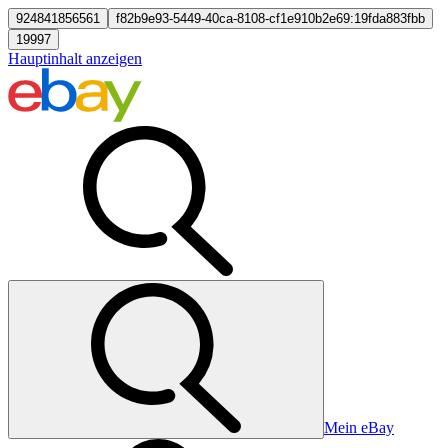
924841856561
f82b9e93-5449-40ca-8108-cf1e910b2e69:19fda883fbb
19997
Hauptinhalt anzeigen
Mein eBay