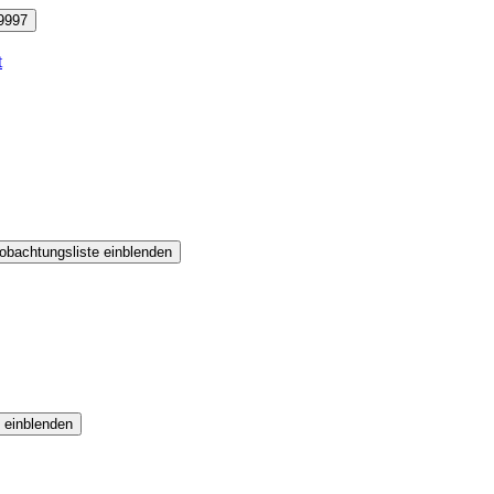
9997
t
obachtungsliste einblenden
 einblenden