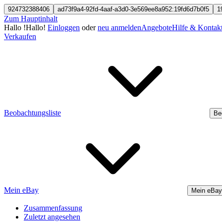
924732388406
ad73f9a4-92fd-4aaf-a3d0-3e569ee8a952:19fd6d7b0f5
1
Zum Hauptinhalt
Hallo
!
Hallo!
Einloggen
oder
neu anmelden
Angebote
Hilfe & Kontak
Verkaufen
Beobachtungsliste
Be
Mein eBay
Mein eBay
Zusammenfassung
Zuletzt angesehen