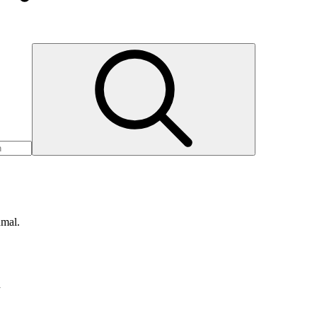
nmal.
d