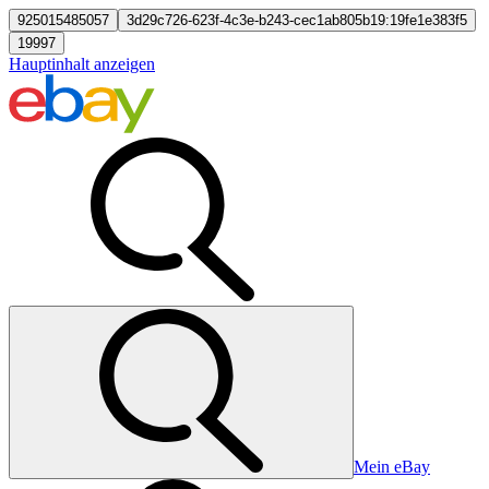
925015485057
3d29c726-623f-4c3e-b243-cec1ab805b19:19fe1e383f5
19997
Hauptinhalt anzeigen
Mein eBay