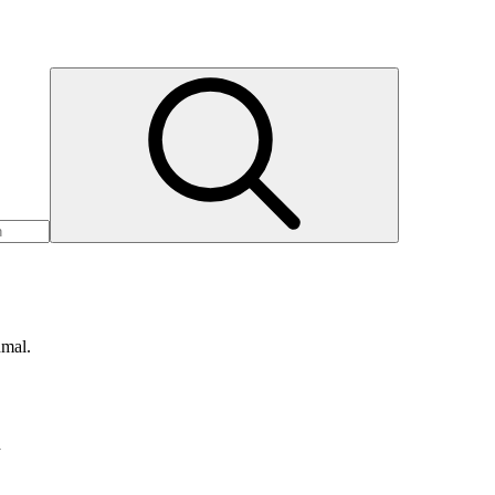
nmal.
d