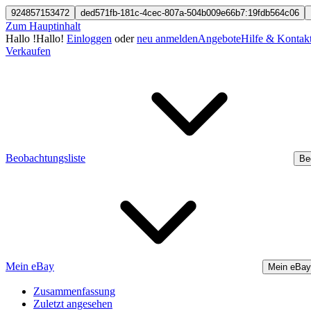
924857153472
ded571fb-181c-4cec-807a-504b009e66b7:19fdb564c06
Zum Hauptinhalt
Hallo
!
Hallo!
Einloggen
oder
neu anmelden
Angebote
Hilfe & Kontak
Verkaufen
Beobachtungsliste
Be
Mein eBay
Mein eBay
Zusammenfassung
Zuletzt angesehen