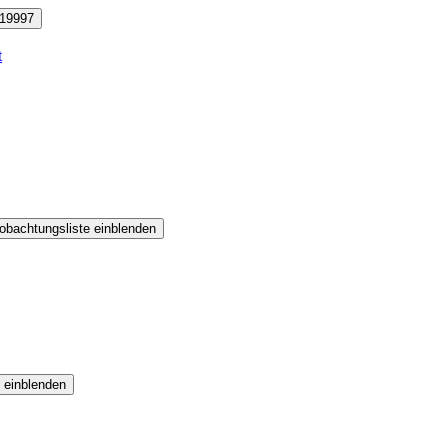
19997
t
obachtungsliste einblenden
 einblenden