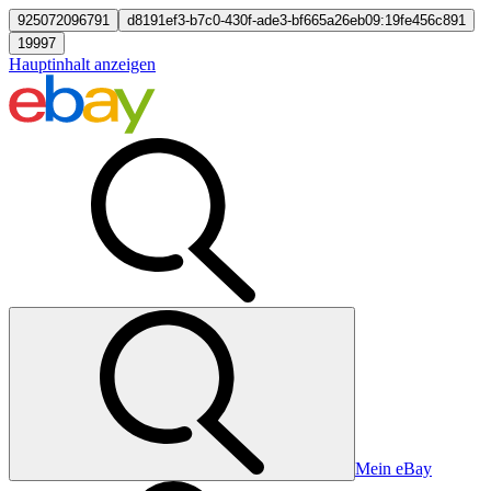
925072096791
d8191ef3-b7c0-430f-ade3-bf665a26eb09:19fe456c891
19997
Hauptinhalt anzeigen
Mein eBay