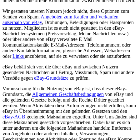
unterstützen die offene Kommunikation zwischen unseren Nutzern.
Wir gestatten unseren Nutzern jedoch nicht, diese Optionen zum
Senden von Spam,
Angeboten zum Kaufen und Verkaufen
außerhalb von eBay
, Drohungen, Beleidigungen oder Hassparolen
zu nutzen. Mitgliedern ist es auch nicht gestattet, in den eBay-
Nachrichtensystemen (Preisvorschlag, Meine Nachrichten usw.)
oder über andere von eBay verwaltete E-Mail-
Kommunikationskanäle E-Mail-Adressen, Telefonnummern oder
andere Kontaktinformationen, physische Adressen, Webadressen
oder
Links
anzubieten, auf sie zu verweisen oder sie anzufordern.
eBay behält sich vor, die über eBay und zwischen Nutzern
gesendeten Nachrichten auf Betrug, Missbrauch, Spam und andere
Verstöße gegen
eBay-Grundsätze
zu prüfen.
Voraussetzung für die Nutzung von eBay ist, dass dieser eBay-
Grundsatz, die
Allgemeinen Geschäftsbedingungen
von eBay und
alle geltenden Gesetze befolgt und die Rechte Dritter geachtet
werden. Wenn Aktivitäten diese Anforderungen nicht erfüllen, kann
eBay in Übereinstimmung mit den geltenden Gesetzen und den
eBay-AGB
geeignete Maßnahmen ergreifen. Unter Umständen sind
diese Maßnahmen gesetzlich vorgeschrieben. Dabei kann es sich
unter anderem um die folgenden Maßnahmen handeln: Entfernen
von Angeboten oder anderen Inhalten, Verwarnungen,
Beschränkungen von Aktivitäten oder Sperrung des eBay-Kontos.