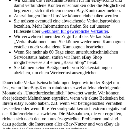
Wir können die Verkaufsaktivitäten für Ihr eBay-Konto und
damit verbundene Konten einschränken oder die Möglichkeit
begrenzen, sich mit einem neuen eBay-Konto anzumelden.
Auszahlungen Ihrer Umsätze können einbehalten werden.
Sie müssen eventuell eine abweichende Verkaufsprovision
bezahlen. Mehr Informationen finden Sie auf unserer
Hilfeseite über
Gebühren für gewerbliche Verkäufer
.
Wir verwehren Ihnen den Zugriff auf das Verkaufstool
„Verkaufsaktionen“ und Sie können weder neue Kampagnen
erstellen noch vorhandene Kampagnen bearbeiten.
Wenn Sie mehr als 60 Tage einen unterdurchschnittlichen
Servicestatus haben, stufen wir Ihren eBay Shop
möglicherweise auf einen „Basis-Shop“ herab.
Sie können keine Beträge mehr von Rückerstattungen
abziehen, um einen Wertverlust auszugleichen.
Dauerhafte Verkaufseinschränkungen legen wir in der Regel nur
fest, wenn Ihr eBay-Konto mindestens zwei aufeinanderfolgende
Monate als „Unterdurchschnittlich“ bewertet wurde. Wir können
aber jederzeit Maßnahmen ergreifen, wenn wir akute Bedenken bei
Ihrem eBay-Konto haben, z.B. wenn wir betrügerisches Verhalten
feststellen oder wenn Ihre Verkaufspraktiken sich extrem negativ auf
das Käufererlebnis auswirken. Die Maßnahmen, die wir ergreifen,
richten sich nach den von uns festgestellten Problemen und sind
dazu gedacht, die Interessen aller eBay-Nutzer und von eBay als