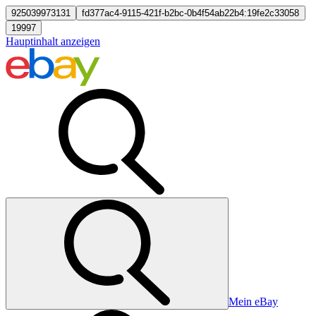
925039973131
fd377ac4-9115-421f-b2bc-0b4f54ab22b4:19fe2c33058
19997
Hauptinhalt anzeigen
Mein eBay