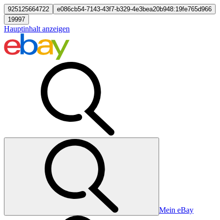
925125664722
e086cb54-7143-43f7-b329-4e3bea20b948:19fe765d966
19997
Hauptinhalt anzeigen
Mein eBay