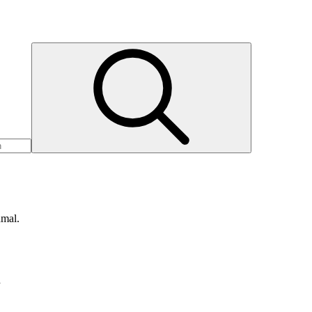
nmal.
d