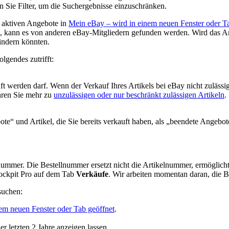
 Sie Filter, um die Suchergebnisse einzuschränken.
e aktiven Angebote in
Mein eBay
– wird in einem neuen Fenster oder T
d, kann es von anderen eBay-Mitgliedern gefunden werden. Wird das Ange
indern könnten.
lgendes zutrifft:
t werden darf. Wenn der Verkauf Ihres Artikels bei eBay nicht zulässig
ahren Sie mehr zu
unzulässigen oder nur beschränkt zulässigen Artikeln
.
te“ und Artikel, die Sie bereits verkauft haben, als „beendete Angebot
llnummer. Die Bestellnummer ersetzt nicht die Artikelnummer, ermöglich
Cockpit Pro auf dem Tab
Verkäufe
. Wir arbeiten momentan daran, die 
suchen:
em neuen Fenster oder Tab geöffnet
.
r letzten 2 Jahre anzeigen lassen.