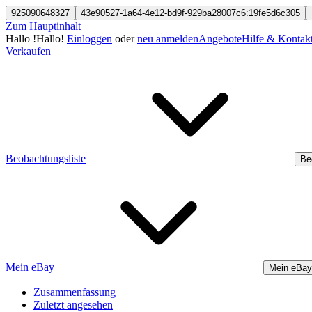
925090648327
43e90527-1a64-4e12-bd9f-929ba28007c6:19fe5d6c305
Zum Hauptinhalt
Hallo
!
Hallo!
Einloggen
oder
neu anmelden
Angebote
Hilfe & Kontak
Verkaufen
Beobachtungsliste
Be
Mein eBay
Mein eBay
Zusammenfassung
Zuletzt angesehen