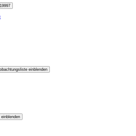
19997
t
obachtungsliste einblenden
 einblenden