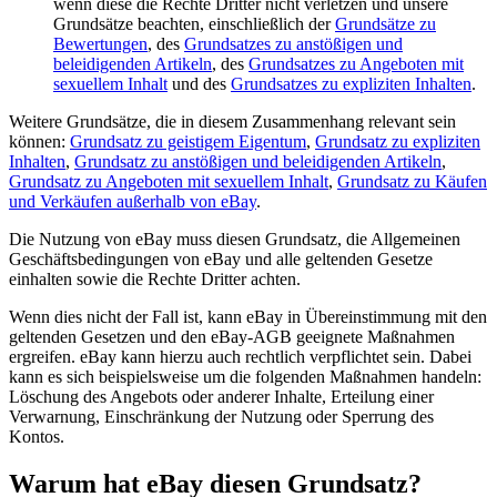
wenn diese die Rechte Dritter nicht verletzen und unsere
Grundsätze beachten, einschließlich der
Grundsätze zu
Bewertungen
, des
Grundsatzes zu anstößigen und
beleidigenden Artikeln
, des
Grundsatzes zu Angeboten mit
sexuellem Inhalt
und des
Grundsatzes zu expliziten Inhalten
.
Weitere Grundsätze, die in diesem Zusammenhang relevant sein
können:
Grundsatz zu geistigem Eigentum
,
Grundsatz zu expliziten
Inhalten
,
Grundsatz zu anstößigen und beleidigenden Artikeln
,
Grundsatz zu Angeboten mit sexuellem Inhalt
,
Grundsatz zu Käufen
und Verkäufen außerhalb von eBay
.
Die Nutzung von eBay muss diesen Grundsatz, die Allgemeinen
Geschäftsbedingungen von eBay und alle geltenden Gesetze
einhalten sowie die Rechte Dritter achten.
Wenn dies nicht der Fall ist, kann eBay in Übereinstimmung mit den
geltenden Gesetzen und den eBay-AGB geeignete Maßnahmen
ergreifen. eBay kann hierzu auch rechtlich verpflichtet sein. Dabei
kann es sich beispielsweise um die folgenden Maßnahmen handeln:
Löschung des Angebots oder anderer Inhalte, Erteilung einer
Verwarnung, Einschränkung der Nutzung oder Sperrung des
Kontos.
Warum hat eBay diesen Grundsatz?