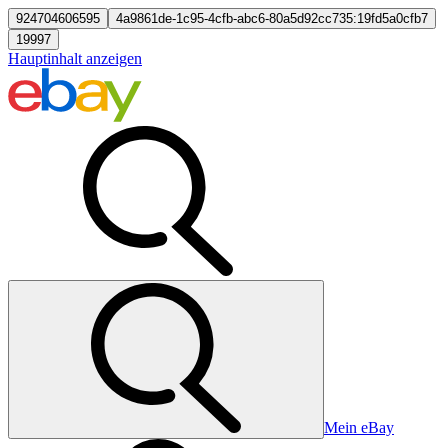
924704606595
4a9861de-1c95-4cfb-abc6-80a5d92cc735:19fd5a0cfb7
19997
Hauptinhalt anzeigen
Mein eBay