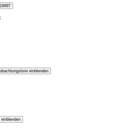
19997
t
obachtungsliste einblenden
 einblenden