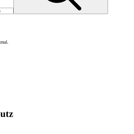
nmal.
d
utz