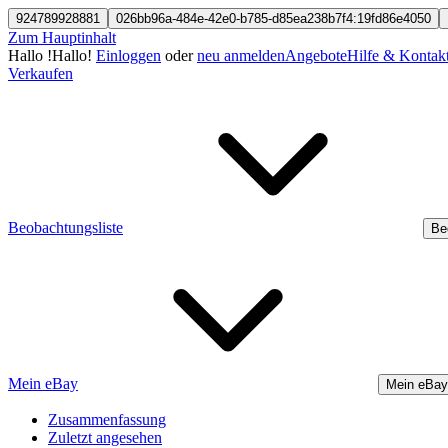
924789928881
026bb96a-484e-42e0-b785-d85ea238b7f4:19fd86e4050
Zum Hauptinhalt
Hallo
!
Hallo!
Einloggen
oder
neu anmelden
Angebote
Hilfe & Kontak
Verkaufen
Beobachtungsliste
Be
Mein eBay
Mein eBay
Zusammenfassung
Zuletzt angesehen