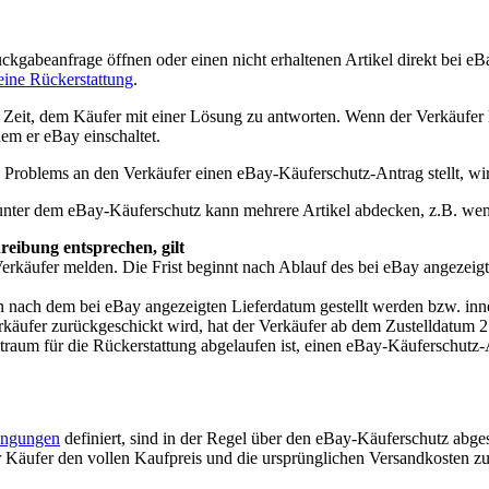
gabeanfrage öffnen oder einen nicht erhaltenen Artikel direkt bei eB
eine Rückerstattung
.
Zeit, dem Käufer mit einer Lösung zu antworten. Wenn der Verkäufer 
em er eBay einschaltet.
roblems an den Verkäufer einen eBay-Käuferschutz-Antrag stellt, wir
 unter dem eBay-Käuferschutz kann mehrere Artikel abdecken, z.B. wenn
hreibung entsprechen, gilt
rkäufer melden. Die Frist beginnt nach Ablauf des bei eBay angezeigt
ach dem bei eBay angezeigten Lieferdatum gestellt werden bzw. inne
käufer zurückgeschickt wird, hat der Verkäufer ab dem Zustelldatum 2 W
aum für die Rückerstattung abgelaufen ist, einen eBay-Käuferschutz-A
ingungen
definiert, sind in der Regel über den eBay-Käuferschutz abge
er Käufer den vollen Kaufpreis und die ursprünglichen Versandkosten z