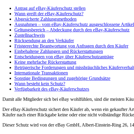
Antrag auf eBay-Käuferschutz stellen
Wann greift der eBay-Käuferschutz?
Abgesicherte Zahlungsmethoden
Ausnahmen – vom eBay-Käuferschutz ausgeschlossene Artikel
Geltungsbereich – Abdeckung durch den eBay-Käuferschutz
Zustellnachweis
Rücksendung an den Verkäufer
Fristgerechte Beantwortung von Anfragen durch den Käufer
Einbehaltene Zahlungen und Rückerstattungen
Entscheidungen von eBay über Käuferschutzanträge
Keine mehrfache Rückerstattung
Betrügerische Forderungen und missbräuchliches Käuferverhal
Internationale Transaktionen
Sonstige Bedingungen und zugehörige Grundsätze
Wann besteht kein Schutz?
Verfügbarkeit des eBay-Käuferschutzes
Damit alle Mitglieder sich bei eBay wohlfühlen, sind die meisten Kä
Der eBay-Käuferschutz sichert den Käufer ab, wenn ein gekaufter Arti
Käufer nach einer Rückgabe keine oder eine nicht vollständige Rücker
Dieser Schutz wird von der eBay GmbH, Albert-Einstein-Ring 26, 