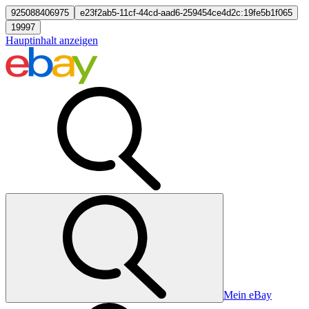
925088406975
e23f2ab5-11cf-44cd-aad6-259454ce4d2c:19fe5b1f065
19997
Hauptinhalt anzeigen
Mein eBay