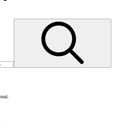
nmal.
d