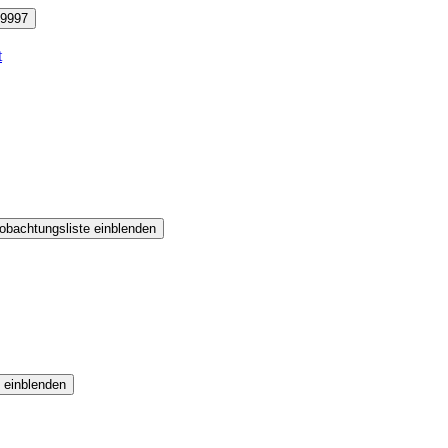
9997
t
obachtungsliste einblenden
 einblenden