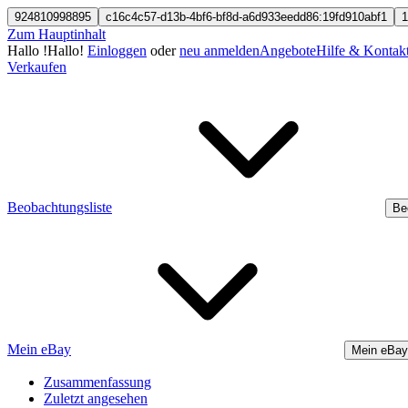
924810998895
c16c4c57-d13b-4bf6-bf8d-a6d933eedd86:19fd910abf1
1
Zum Hauptinhalt
Hallo
!
Hallo!
Einloggen
oder
neu anmelden
Angebote
Hilfe & Kontak
Verkaufen
Beobachtungsliste
Be
Mein eBay
Mein eBay
Zusammenfassung
Zuletzt angesehen