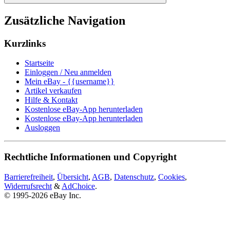
Zusätzliche Navigation
Kurzlinks
Startseite
Einloggen / Neu anmelden
Mein eBay - {{username}}
Artikel verkaufen
Hilfe & Kontakt
Kostenlose eBay-App herunterladen
Kostenlose eBay-App herunterladen
Ausloggen
Rechtliche Informationen und Copyright
Barrierefreiheit
,
Übersicht
,
AGB
,
Datenschutz
,
Cookies
,
Widerrufsrecht
&
AdChoice
.
© 1995-2026 eBay Inc.