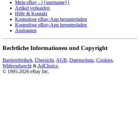
Mein eBay - {{username}}
Artikel verkaufen
Hilfe & Kontakt
Kostenlose eBay-App herunterladen
Kostenlose eBay-App herunterladen
Ausloggen
Rechtliche Informationen und Copyright
Barrierefreiheit
,
Übersicht
,
AGB
,
Datenschutz
,
Cookies
,
Widerrufsrecht
&
AdChoice
.
© 1995-2026 eBay Inc.