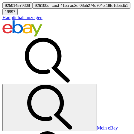
925014579308
926100df-cecf-41ba-ac2e-08b5274c704e:19fe1db5db1
19997
Hauptinhalt anzeigen
Mein eBay